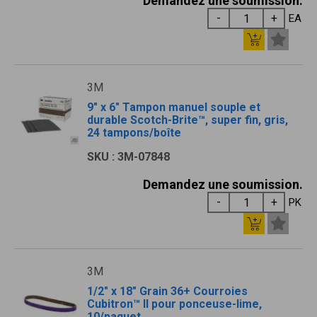
Demandez une soumission.
EA
3M
9" x 6" Tampon manuel souple et
durable Scotch-Brite™, super fin, gris,
24 tampons/boîte
SKU : 3M-07848
Demandez une soumission.
PK
3M
1/2" x 18" Grain 36+ Courroies
Cubitron™ II pour ponceuse-lime,
10/paquet