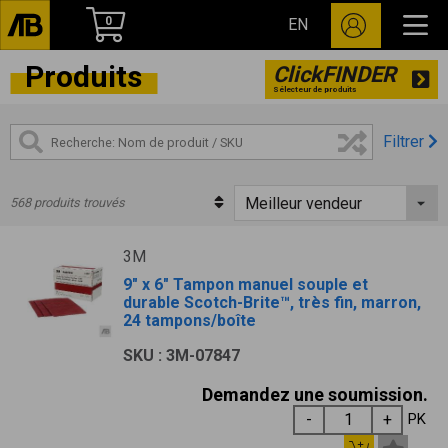
0
EN
Produits
ClickFINDER
Sélecteur de produits
Filtrer
568 produits trouvés
3M
9" x 6" Tampon manuel souple et
durable Scotch-Brite™, très fin, marron,
24 tampons/boîte
SKU : 3M-07847
Demandez une soumission.
PK