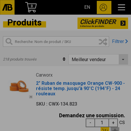
0
EN
Produits
ClickFINDER
Sélecteur de produits
Filtrer
218 produits trouvés
Carworx
2" Ruban de masquage Orange CW-900 -
résiste temp. jusqu'à 90°C (194°F) - 24
rouleaux
SKU : CWX-134.823
Demandez une soumission.
CS