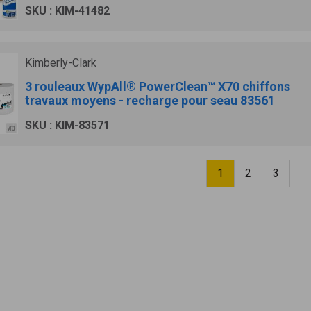
SKU : KIM-41482
Kimberly-Clark
3 rouleaux WypAll® PowerClean™ X70 chiffons
travaux moyens - recharge pour seau 83561
SKU : KIM-83571
1
2
3