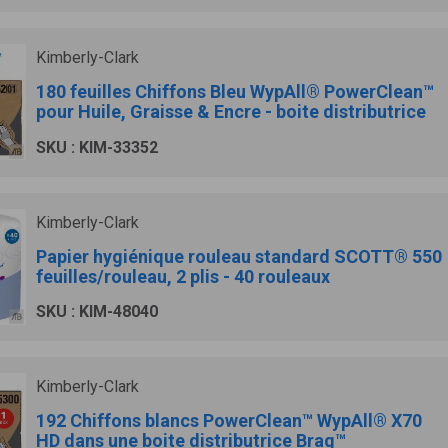
Kimberly-Clark
180 feuilles Chiffons Bleu WypAll® PowerClean™
pour Huile, Graisse & Encre - boite distributrice
SKU : KIM-33352
Kimberly-Clark
Papier hygiénique rouleau standard SCOTT® 550
feuilles/rouleau, 2 plis - 40 rouleaux
SKU : KIM-48040
Kimberly-Clark
192 Chiffons blancs PowerClean™ WypAll® X70
HD dans une boite distributrice Brag™