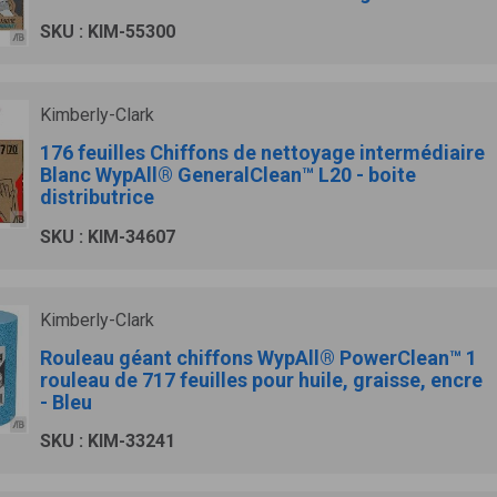
SKU : KIM-55300
Kimberly-Clark
176 feuilles Chiffons de nettoyage intermédiaire
Blanc WypAll® GeneralClean™ L20 - boite
distributrice
SKU : KIM-34607
Kimberly-Clark
Rouleau géant chiffons WypAll® PowerClean™ 1
rouleau de 717 feuilles pour huile, graisse, encre
- Bleu
SKU : KIM-33241