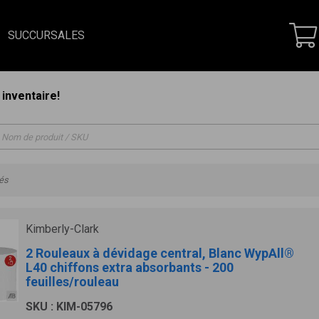
SUCCURSALES
inventaire!
vés
Kimberly-Clark
2 Rouleaux à dévidage central, Blanc WypAll®
L40 chiffons extra absorbants - 200
feuilles/rouleau
SKU : KIM-05796