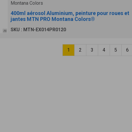
Montana Colors
400ml aérosol Aluminium, peinture pour roues et
jantes MTN PRO Montana Colors®
SKU : MTN-EX014PR0120
1
2
3
4
5
6