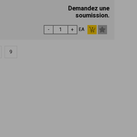
Demandez une
soumission.
EA
9