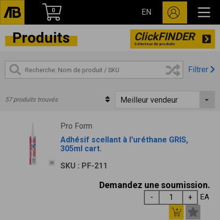
0
EN
Produits
ClickFINDER
Sélecteur de produits
Filtrer
57 produits trouvés
Pro Form
Adhésif scellant à l'uréthane GRIS,
305ml cart.
SKU : PF-211
Demandez une soumission.
EA