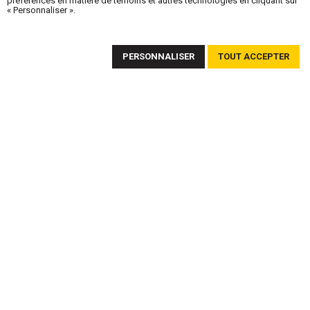
préférences en matière de témoins et autres technologies en cliquant sur
« Personnaliser ».
ABONNEZ-VOUS À NOTRE INFOLETTRE