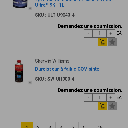
Ultra™ 9K - 1L
SKU : ULT-U9043-4
Demandez une soumission.
EA
Sherwin Williams
Durcisseur à faible COV, pinte
SKU : SW-UH900-4
Demandez une soumission.
EA
1
2
3
4
5
6
19