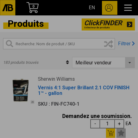
0
EN
Produits
ClickFINDER
Sélecteur de produits
Filtrer
183 produits trouvés
Sherwin Williams
Vernis 4:1 Super Brillant 2.1 COV FINISH
1™ - gallon
SKU : FIN-FC740-1
Demandez une soumission.
EA